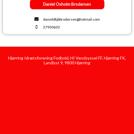
Daniel Oxholm Brodersen
danieldkjbbrodersen@hotmail.com
27930633
Hjørring Idrætsforening Fodbold, HI Vendsyssel FF, Hjørring FK,
Landlyst 9, 9800 Hjørring