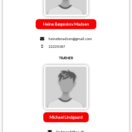
Heine Bøgeskov Madsen
heinebmadsen@gmail.com
22220187
TRÆNER
Michael Lindgaard
lindgaard@has.dk