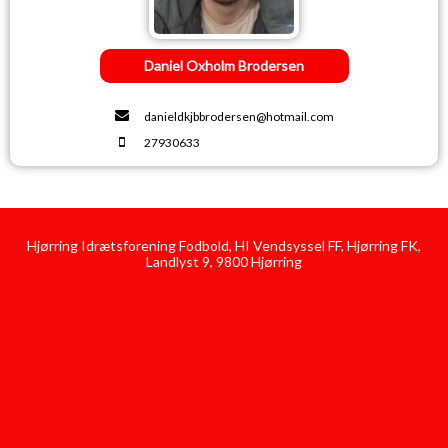
Daniel Oxholm Brodersen
danieldkjbbrodersen@hotmail.com
27930633
Hjørring Idrætsforening Fodbold, HI Vendsyssel FF, Hjørring FK,
Landlyst 9, 9800 Hjørring