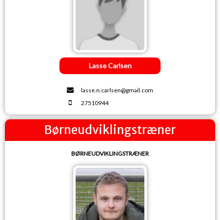
Lasse Carlsen
lasse.n.carlsen@gmail.com
27510944
Børneudviklingstræner
BØRNEUDVIKLINGSTRÆNER