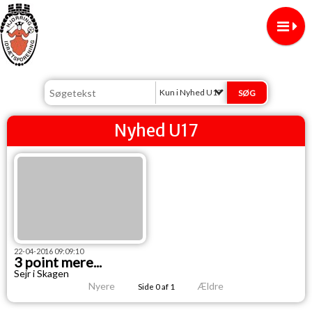
Kun i Nyhed U17
Nyhed U17
22-04-2016 09:09:10
3 point mere...
Sejr i Skagen
Nyere
Ældre
Side 0 af 1