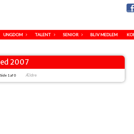
UNGDOM
TALENT
SENIOR
BLIV MEDLEM
KO
ed 2007
Ældre
Side 1 af 0