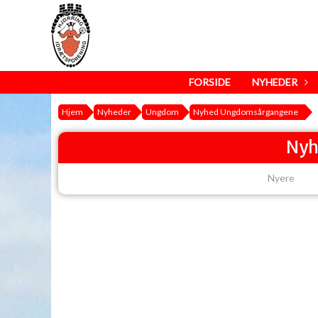
FORSIDE
NYHEDER
Hjem
Nyheder
Ungdom
Nyhed Ungdomsårgangene
Nyh
Nyere